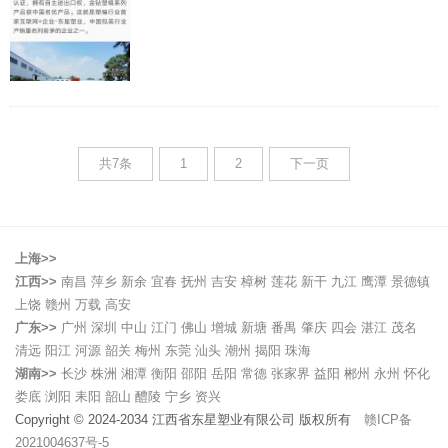
共7条
1
2
下一页
上海>>
江西>>
南昌
萍乡
新余
宜春
抚州
吉安
樟树
莲花
新干
九江
鹰潭
景德镇
上饶
赣州
万载
高安
广东>>
广州
深圳
中山
江门
佛山
增城
新塘
番禺
肇庆
四会
湛江
茂名
清远
阳江
河源
韶关
梅州
东莞
汕头
潮州
揭阳
珠海
湖南>>
长沙
株洲
湘潭
衡阳
邵阳
岳阳
常德
张家界
益阳
郴州
永州
怀化
娄底
浏阳
耒阳
韶山
醴陵
宁乡
资兴
Copyright © 2024-2034 江西省东星塑业有限公司 版权所有
赣ICP备
2021004637号-5