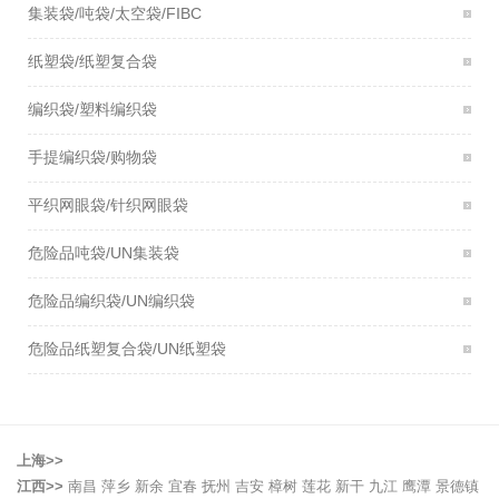
集装袋/吨袋/太空袋/FIBC
纸塑袋/纸塑复合袋
编织袋/塑料编织袋
手提编织袋/购物袋
平织网眼袋/针织网眼袋
危险品吨袋/UN集装袋
危险品编织袋/UN编织袋
危险品纸塑复合袋/UN纸塑袋
上海>>
江西>>
南昌
萍乡
新余
宜春
抚州
吉安
樟树
莲花
新干
九江
鹰潭
景德镇