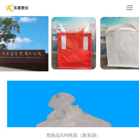
危险品/UN吨袋（集装袋）